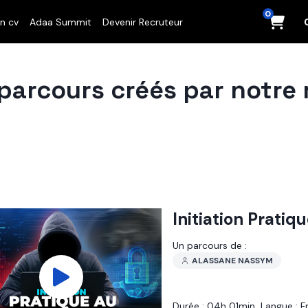
0
n cv
Adaa Summit
Devenir Recruteur
parcours créés par notre
Initiation Prati
Un parcours de :
ALASSANE NASSYM
Durée :
04h 01min
Langue :
F