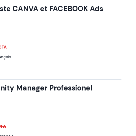
iste CANVA et FACEBOOK Ads
CFA
ançais
ity Manager Professionel
CFA