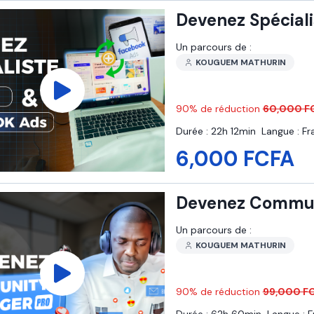
Devenez Spécial
Un parcours de :
KOUGUEM MATHURIN
90
% de réduction
60,000 F
Durée :
22h 12min
Langue :
Fr
6,000 FCFA
Devenez Commun
Un parcours de :
KOUGUEM MATHURIN
90
% de réduction
99,000 F