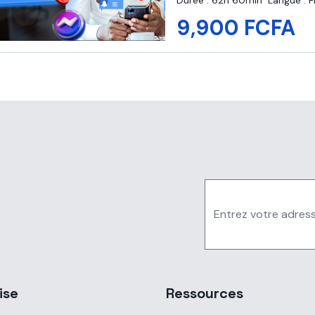
Durée :
62h 60min
Langue :
F
9,900 FCFA
ise
Ressources