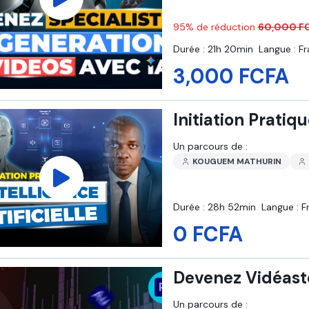
95
% de réduction
60,000 F
Durée :
21h 20min
Langue :
Fr
3,000 FCFA
Initiation Pratiqu
Un parcours de :
KOUGUEM MATHURIN
Durée :
28h 52min
Langue :
F
0 FCFA
Devenez Vidéast
Un parcours de :