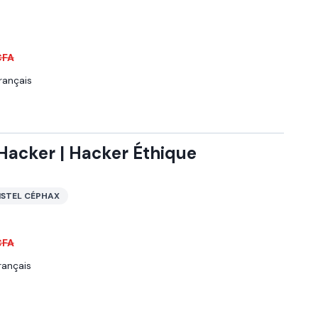
CFA
rançais
Hacker | Hacker Éthique
ISTEL CÉPHAX
CFA
rançais