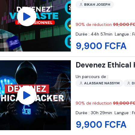
BIKAH JOSEPH
90
% de réduction
99,000 F
Durée :
44h 57min
Langue :
F
9,900 FCFA
Devenez Ethical 
Un parcours de :
ALASSANE NASSYM
D
90
% de réduction
99,000 F
Durée :
30h 29min
Langue :
F
9,900 FCFA